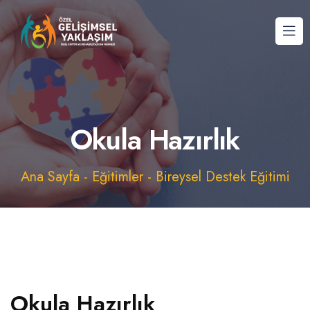
Okula Hazırlık
Ana Sayfa
-
Eğitimler
-
Bireysel Destek Eğitimi
Okula Hazırlık