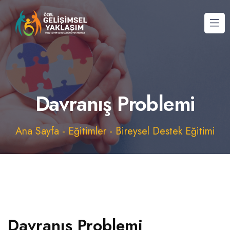
Davranış Problemi
Ana Sayfa
-
Eğitimler
-
Bireysel Destek Eğitimi
Davranış Problemi