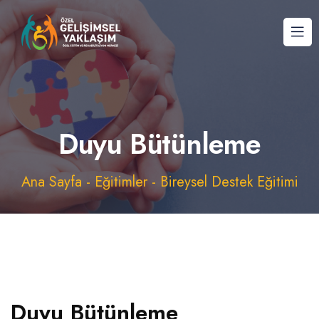
Duyu Bütünleme
Ana Sayfa
-
Eğitimler
-
Bireysel Destek Eğitimi
Duyu Bütünleme